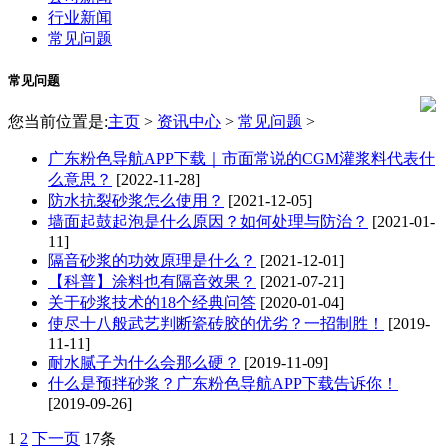
行业新闻
常见问题
常见问题
您当前位置是:
主页
>
资讯中心
>
常见问题
>
广东粉色导航APP下载｜市面常说的CGM灌浆料代表什
么意思？
[2022-11-28]
防水抗裂砂浆怎么使用？
[2021-12-05]
墙面起鼓起泡是什么原因？如何处理与防治？
[2021-01-
11]
隔音砂浆的功效原理是什么？
[2021-12-01]
【科普】涂料也有隔音效果？
[2021-07-21]
关于砂浆技术的18个经典问答
[2020-01-04]
使尽十八般武艺判断瓷砖胶的优劣？一招制胜！
[2019-
11-11]
耐水腻子为什么会那么硬？
[2019-11-09]
什么是预拌砂浆？广东粉色导航APP下载告诉你！
[2019-09-26]
1
2
下一页
17条