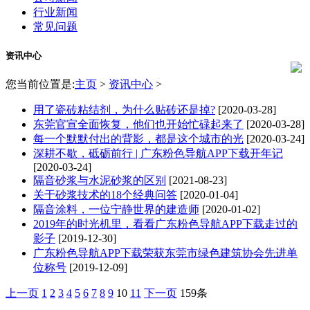
行业新闻
常见问题
资讯中心
您当前位置是:
主页
>
资讯中心
>
用了瓷砖粘结剂，为什么贴砖还是掉?
[2020-03-28]
东莞官宣全面恢复，他们也开始忙碌起来了
[2020-03-28]
每一个默默付出的背影，都是这个城市的光
[2020-03-24]
深耕不歇，砥砺前行 | 广东粉色导航APP下载开年记
[2020-03-24]
隔音砂浆与水泥砂浆的区别
[2021-08-23]
关于砂浆技术的18个经典问答
[2020-01-04]
隔音涂料​，一位宁静世界的建造师
[2020-01-02]
2019年的时光机里，看看广东粉色导航APP下载走过的
影子
[2019-12-30]
广东粉色导航APP下载荣获东莞市绿色建筑协会先进单
位称号
[2019-12-09]
上一页
1
2
3
4
5
6
7
8
9
10
11
下一页
159条